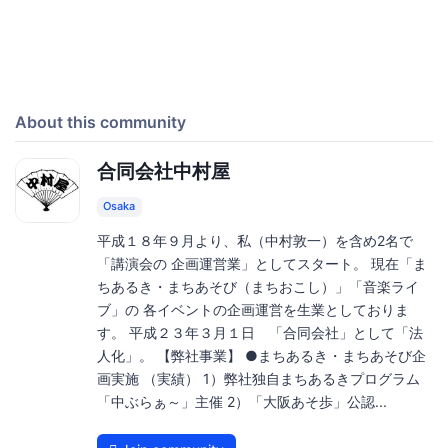
About this community
合同会社中村屋
Osaka
平成１８年９月より、私（中村敦一）を含め2名で
「講演会の 企画運営業」としてスタート。 現在「ま
ちあるき・まちあそび（まちおこし）」「音楽ライ
ブ」の 各イベントの企画運営を生業としておりま
す。 平成２３年３月１日 「合同会社」として「法
人化」。 【弊社事業】 ●まちあるき・まちあそび企
画実施 （実績） 1）弊社独自まちあるきプログラム
「中ぶらぁ～」主催 2）「大阪あそ歩」公認...