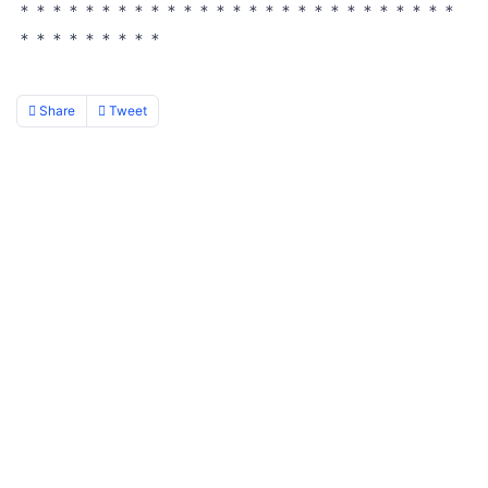
＊＊＊＊＊＊＊＊＊＊＊＊＊＊＊＊＊＊＊＊＊＊＊＊＊＊＊
＊＊＊＊＊＊＊＊＊
Share
Tweet